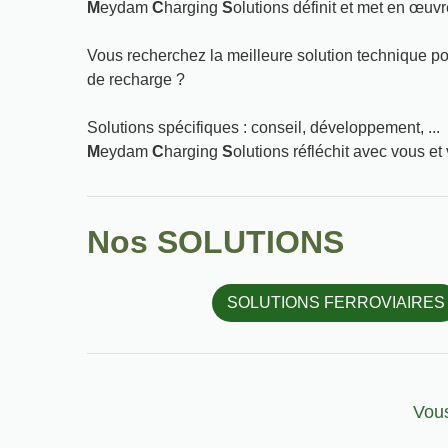
M
eydam
C
harging
S
olutions définit et met en œuvr
Vous recherchez la meilleure solution technique po
de recharge ?
Solutions spécifiques : conseil, développement, ...
M
eydam
C
harging
S
olutions réfléchit avec vous e
Nos SOLUTIONS
SOLUTIONS FERROVIAIRES
Vous